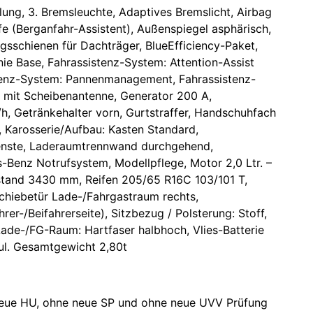
lung, 3. Bremsleuchte, Adaptives Bremslicht, Airbag
lfe (Berganfahr-Assistent), Außenspiegel asphärisch,
sschienen für Dachträger, BlueEfficiency-Paket,
nie Base, Fahrassistenz-System: Attention-Assist
tenz-System: Pannenmanagement, Fahrassistenz-
e mit Scheibenantenne, Generator 200 A,
, Getränkehalter vorn, Gurtstraffer, Handschuhfach
, Karosserie/Aufbau: Kasten Standard,
ienste, Laderaumtrennwand durchgehend,
-Benz Notrufsystem, Modellpflege, Motor 2,0 Ltr. –
stand 3430 mm, Reifen 205/65 R16C 103/101 T,
hiebetür Lade-/Fahrgastraum rechts,
er-/Beifahrerseite), Sitzbezug / Polsterung: Stoff,
Lade-/FG-Raum: Hartfaser halbhoch, Vlies-Batterie
Zul. Gesamtgewicht 2,80t
eue HU, ohne neue SP und ohne neue UVV Prüfung