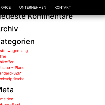
ERVICE
UNTERNEHMEN
KONTAKT
eueste Kommentare
rchiv
ategorien
stenwagen lang
ffer
hlkoffer
itsche + Plane
andard-SZM
chselpritsche
Meta
melden
ntrags-Feed