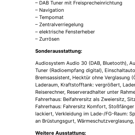
– DAB Tuner mit Freisprecheinrichtung
– Navigation
– Tempomat
– Zentralverriegelung
– elektrische Fensterheber
– Zurrösen
Sonderausstattung:
Audiosystem Audio 30 (DAB, Bluetooth), Auß
Tuner (Radioempfang digital), Einschaltauto
Bremsassistent, Hecktür ohne Verglasung (
Laderaum, Kraftstofftank: vergrößert, Lade
Reiserechner, Reserveradhalter unter Rahm
Fahrerhaus: Beifahrersitz als Zweiersitz, Sit
Fahrerhaus: Fahrersitz Komfort, Stoßfänger 
lackiert, Verkleidung im Lade-/FG-Raum: S
an Brüstungsgurt, Wärmeschutzverglasung,
Weitere Ausstattung: