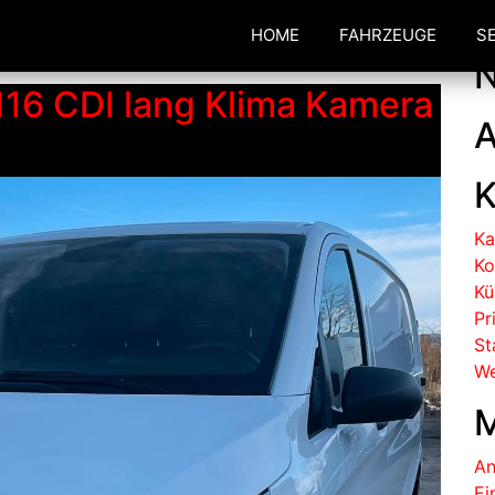
rt:
13090
HOME
FAHRZEUGE
S
N
16 CDI lang Klima Kamera
A
K
Ka
Ko
Kü
Pr
St
We
An
Ei