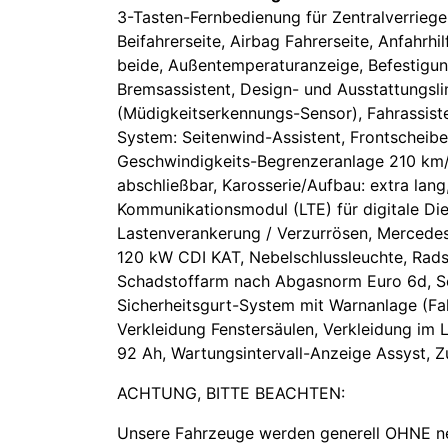
3-Tasten-Fernbedienung für Zentralverriege
Beifahrerseite, Airbag Fahrerseite, Anfahrhi
beide, Außentemperaturanzeige, Befestigung
Bremsassistent, Design- und Ausstattungsli
(Müdigkeitserkennungs-Sensor), Fahrassis
System: Seitenwind-Assistent, Frontscheib
Geschwindigkeits-Begrenzeranlage 210 km/h
abschließbar, Karosserie/Aufbau: extra lang
Kommunikationsmodul (LTE) für digitale D
Lastenverankerung / Verzurrösen, Mercedes
120 kW CDI KAT, Nebelschlussleuchte, Rad
Schadstoffarm nach Abgasnorm Euro 6d, Sc
Sicherheitsgurt-System mit Warnanlage (Fahr
Verkleidung Fenstersäulen, Verkleidung im 
92 Ah, Wartungsintervall-Anzeige Assyst, 
ACHTUNG, BITTE BEACHTEN:
Unsere Fahrzeuge werden generell OHNE n