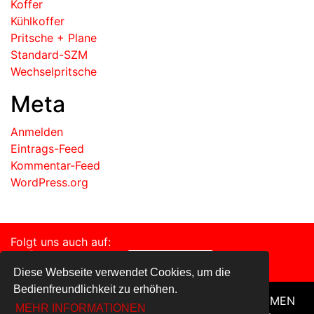
Koffer
Kühlkoffer
Pritsche + Plane
Standard-SZM
Wechselpritsche
Meta
Anmelden
Eintrags-Feed
Kommentar-Feed
WordPress.org
Folgt uns auch auf:
Diese Webseite verwendet Cookies, um die
Bedienfreundlichkeit zu erhöhen.
HOME
FAHRZEUGE
SERVICE
UNTERNEHMEN
MEHR INFORMATIONEN