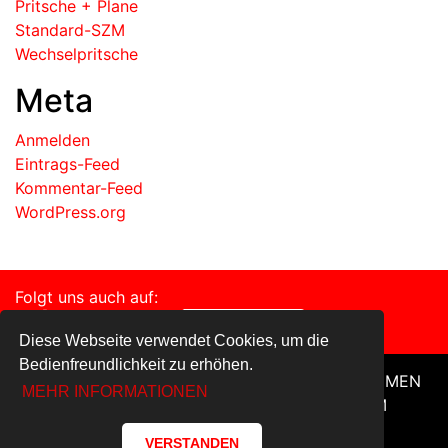
Pritsche + Plane
Standard-SZM
Wechselpritsche
Meta
Anmelden
Eintrags-Feed
Kommentar-Feed
WordPress.org
Folgt uns auch auf:
Diese Webseite verwendet Cookies, um die
Bedienfreundlichkeit zu erhöhen.
HOME
FAHRZEUGE
SERVICE
UNTERNEHMEN
MEHR INFORMATIONEN
DATENSCHUTZ
KONTAKT
IMPRESSUM
VERSTANDEN