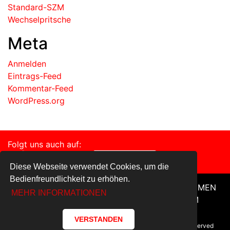
Standard-SZM
Wechselpritsche
Meta
Anmelden
Eintrags-Feed
Kommentar-Feed
WordPress.org
Folgt uns auch auf:
Diese Webseite verwendet Cookies, um die
Bedienfreundlichkeit zu erhöhen.
HOME
FAHRZEUGE
SERVICE
UNTERNEHMEN
MEHR INFORMATIONEN
DATENSCHUTZ
KONTAKT
IMPRESSUM
VERSTANDEN
© Copyright 2018-2019 • CMB Nutzfahrzeuge — All Rights reserved