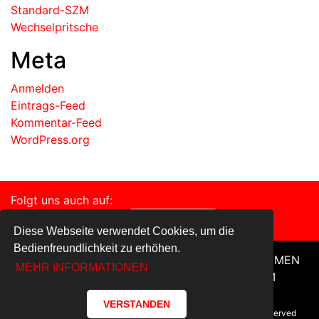
Standard-SZM
Wechselpritsche
Meta
Anmelden
Eintrags-Feed
Kommentar-Feed
WordPress.org
Folgt uns auch auf:
Diese Webseite verwendet Cookies, um die
Bedienfreundlichkeit zu erhöhen.
HOME
FAHRZEUGE
SERVICE
UNTERNEHMEN
MEHR INFORMATIONEN
DATENSCHUTZ
KONTAKT
IMPRESSUM
VERSTANDEN
© Copyright 2018-2019 • CMB Nutzfahrzeuge — All Rights reserved