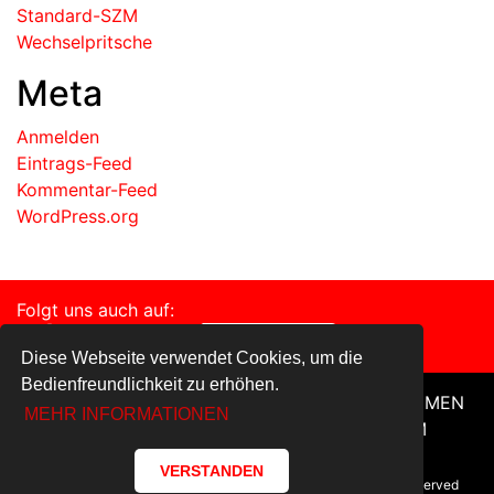
Standard-SZM
Wechselpritsche
Meta
Anmelden
Eintrags-Feed
Kommentar-Feed
WordPress.org
Folgt uns auch auf:
Diese Webseite verwendet Cookies, um die
Bedienfreundlichkeit zu erhöhen.
HOME
FAHRZEUGE
SERVICE
UNTERNEHMEN
MEHR INFORMATIONEN
DATENSCHUTZ
KONTAKT
IMPRESSUM
VERSTANDEN
© Copyright 2018-2019 • CMB Nutzfahrzeuge — All Rights reserved